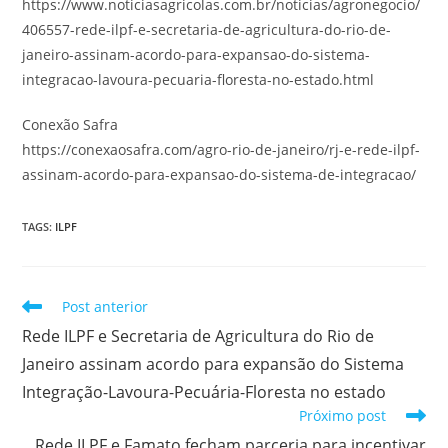
https://www.noticiasagricolas.com.br/noticias/agronegocio/
406557-rede-ilpf-e-secretaria-de-agricultura-do-rio-de-
janeiro-assinam-acordo-para-expansao-do-sistema-
integracao-lavoura-pecuaria-floresta-no-estado.html
Conexão Safra
https://conexaosafra.com/agro-rio-de-janeiro/rj-e-rede-ilpf-
assinam-acordo-para-expansao-do-sistema-de-integracao/
TAGS
:
ILPF
Post anterior
Rede ILPF e Secretaria de Agricultura do Rio de
Janeiro assinam acordo para expansão do Sistema
Integração-Lavoura-Pecuária-Floresta no estado
Próximo post
Rede ILPF e Famato fecham parceria para incentivar