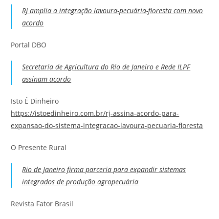
RJ amplia a integração lavoura-pecuária-floresta com novo
acordo
Portal DBO
Secretaria de Agricultura do Rio de Janeiro e Rede ILPF
assinam acordo
Isto É Dinheiro
https://istoedinheiro.com.br/rj-assina-acordo-para-
expansao-do-sistema-integracao-lavoura-pecuaria-floresta
O Presente Rural
Rio de Janeiro firma parceria para expandir sistemas
integrados de produção agropecuária
Revista Fator Brasil