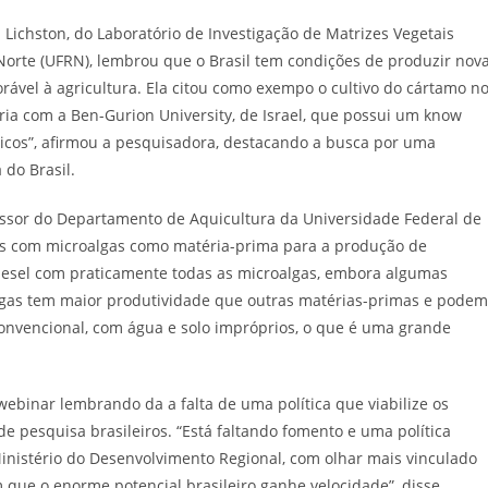
 Lichston, do Laboratório de Investigação de Matrizes Vegetais
Norte (UFRN), lembrou que o Brasil tem condições de produzir nov
vel à agricultura. Ela citou como exempo o cultivo do cártamo n
ia com a Ben-Gurion University, de Israel, que possui um know
ticos”, afirmou a pesquisadora, destacando a busca por uma
 do Brasil.
fessor do Departamento de Aquicultura da Universidade Federal de
dos com microalgas como matéria-prima para a produção de
odiesel com praticamente todas as microalgas, embora algumas
algas tem maior produtividade que outras matérias-primas e podem
convencional, com água e solo impróprios, o que é uma grande
 webinar lembrando da a falta de uma política que viabilize os
e pesquisa brasileiros. “Está faltando fomento e uma política
 Ministério do Desenvolvimento Regional, com olhar mais vinculado
 que o enorme potencial brasileiro ganhe velocidade”, disse