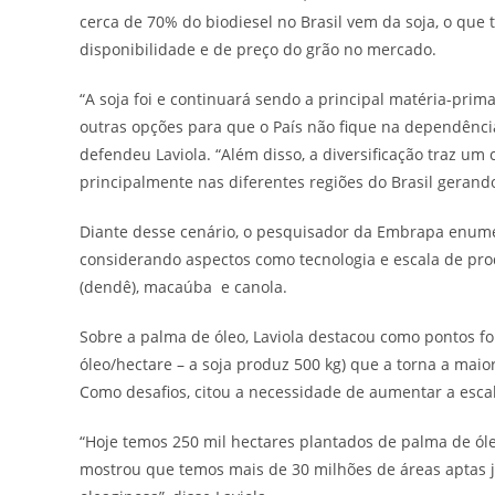
cerca de 70% do biodiesel no Brasil vem da soja, o que 
disponibilidade e de preço do grão no mercado.
“A soja foi e continuará sendo a principal matéria-prim
outras opções para que o País não fique na dependênci
defendeu Laviola. “Além disso, a diversificação traz u
principalmente nas diferentes regiões do Brasil gerando
Diante desse cenário, o pesquisador da Embrapa enumer
considerando aspectos como tecnologia e escala de prod
(dendê), macaúba e canola.
Sobre a palma de óleo, Laviola destacou como pontos fo
óleo/hectare – a soja produz 500 kg) que a torna a mai
Como desafios, citou a necessidade de aumentar a esca
“Hoje temos 250 mil hectares plantados de palma de ó
mostrou que temos mais de 30 milhões de áreas aptas j