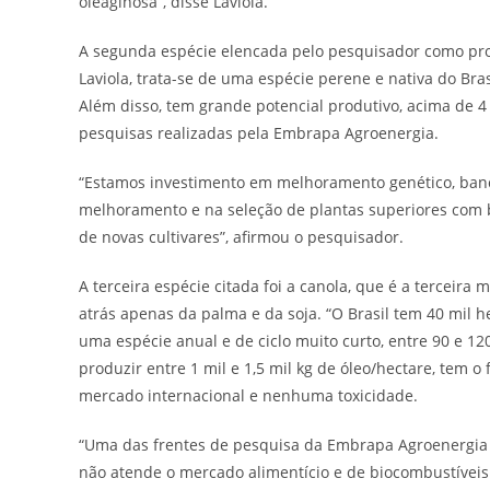
oleaginosa”, disse Laviola.
A segunda espécie elencada pelo pesquisador como pr
Laviola, trata-se de uma espécie perene e nativa do Bra
Além disso, tem grande potencial produtivo, acima de 4
pesquisas realizadas pela Embrapa Agroenergia.
“Estamos investimento em melhoramento genético, banc
melhoramento e na seleção de plantas superiores com b
de novas cultivares”, afirmou o pesquisador.
A terceira espécie citada foi a canola, que é a terceir
atrás apenas da palma e da soja. “O Brasil tem 40 mil 
uma espécie anual e de ciclo muito curto, entre 90 e 12
produzir entre 1 mil e 1,5 mil kg de óleo/hectare, tem o
mercado internacional e nenhuma toxicidade.
“Uma das frentes de pesquisa da Embrapa Agroenergia s
não atende o mercado alimentício e de biocombustíveis