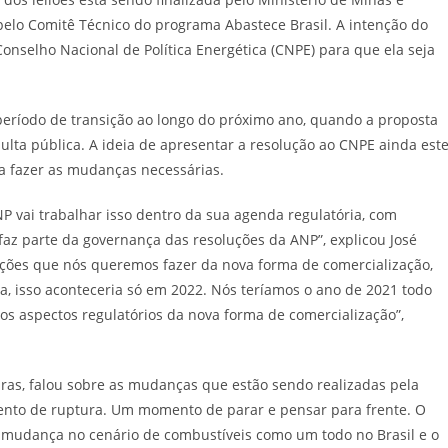
pelo Comitê Técnico do programa Abastece Brasil. A intenção do
nselho Nacional de Política Energética (CNPE) para que ela seja
eríodo de transição ao longo do próximo ano, quando a proposta
ulta pública. A ideia de apresentar a resolução ao CNPE ainda est
a fazer as mudanças necessárias.
NP vai trabalhar isso dentro da sua agenda regulatória, com
faz parte da governança das resoluções da ANP”, explicou José
ações que nós queremos fazer da nova forma de comercialização,
a, isso aconteceria só em 2022. Nós teríamos o ano de 2021 todo
aos aspectos regulatórios da nova forma de comercialização”,
bras, falou sobre as mudanças que estão sendo realizadas pela
ento de ruptura. Um momento de parar e pensar para frente. O
 mudança no cenário de combustíveis como um todo no Brasil e o