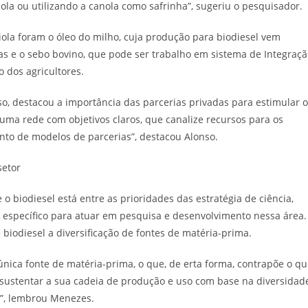
la ou utilizando a canola como safrinha”, sugeriu o pesquisador.
ola foram o óleo do milho, cuja produção para biodiesel vem
s e o sebo bovino, que pode ser trabalho em sistema de Integraçã
ão dos agricultores.
o, destacou a importância das parcerias privadas para estimular 
 uma rede com objetivos claros, que canalize recursos para os
ento de modelos de parcerias”, destacou Alonso.
setor
 biodiesel está entre as prioridades das estratégia de ciência,
 específico para atuar em pesquisa e desenvolvimento nessa área.
biodiesel a diversificação de fontes de matéria-prima.
nica fonte de matéria-prima, o que, de erta forma, contrapõe o q
ra sustentar a sua cadeia de produção e uso com base na diversidad
ís”, lembrou Menezes.