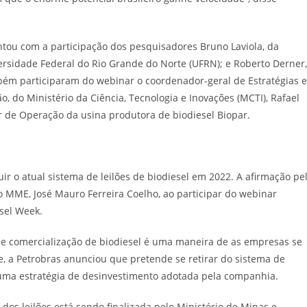
ntou com a participação dos pesquisadores Bruno Laviola, da
ersidade Federal do Rio Grande do Norte (UFRN); e Roberto Derner,
bém participaram do webinar o coordenador-geral de Estratégias e
 do Ministério da Ciência, Tecnologia e Inovações (MCTI), Rafael
 de Operação da usina produtora de biodiesel Biopar.
r o atual sistema de leilões de biodiesel em 2022. A afirmação pe
do MME, José Mauro Ferreira Coelho, ao participar do webinar
esel Week.
e comercialização de biodiesel é uma maneira de as empresas se
a Petrobras anunciou que pretende se retirar do sistema de
e uma estratégia de desinvestimento adotada pela companhia.
dos leilões está sendo finalizada pelo Ministério de Minas e