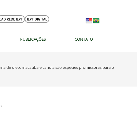
EAD REDE ILPF
ILPF DIGITAL
PUBLICAÇÕES
CONTATO
a de óleo, macaúba e canola são espécies promissoras para o biodiesel, d