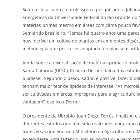
Sobre este assunto, a professora e pesquisadora Juliana
Energéticas da Universidade Federal do Rio Grande do 
matérias-primas mesmo em áreas com clima pouco favorá
Semiárido brasileiro. “Temos há quatro anos uma parcer
how incrível em cultivo de plantas em ambientes desér
metodologia que possa ser adaptada à região semiárida
Ainda sobre a diversificação de matérias-primas,o pro
Santa Catarina (UFSC), Roberto Derner, falou dos estu
biodiesel. Segundo o pesquisador, é possível fazer bi
tenham maior teor de lipídeos de interesse. “As micro
ser cultivadas em áreas impróprias para a agricultura 
vantagem”, explicou Derner.
O presidente da Ubrabio, Juan Diego Ferrés, finalizou o
diferentes estudos que têm sido realizados por grupos d
transversal que enolva o Ministério da Agricultura e o
ao Nordeste. Está faltando unir as pontas que permitam