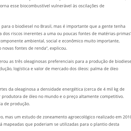
torna esse biocombustível vulnerável às oscilações de
a para o biodiesel no Brasil, mas é importante que a gente tenha
a dos riscos inerentes a uma ou poucas fontes de matérias-primas”
m componente ambiental, social e econômico muito importante,
 novas fontes de renda”, explicou.
ou as três oleaginosas preferenciais para a produção de biodiese
ução, logística e valor de mercado dos óleos: palma de óleo
rtes da oleaginosa a densidade energética (cerca de 4 mil kg de
or produtora de óleo no mundo e o preço altamente competitivo.
la de produção.
leo, mas um estudo de zoneamento agroecológico realizado em 201
á mapeadas que poderiam se utilizadas para o plantio desta