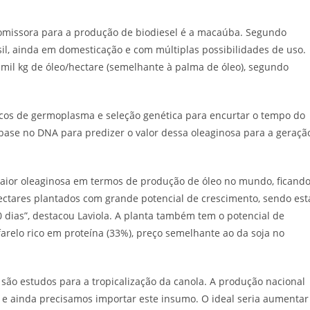
omissora para a produção de biodiesel é a macaúba. Segundo
sil, ainda em domesticação e com múltiplas possibilidades de uso.
 mil kg de óleo/hectare (semelhante à palma de óleo), segundo
os de germoplasma e seleção genética para encurtar o tempo do
ase no DNA para predizer o valor dessa oleaginosa para a geraçã
a maior oleaginosa em termos de produção de óleo no mundo, ficand
hectares plantados com grande potencial de crescimento, sendo est
0 dias”, destacou Laviola. A planta também tem o potencial de
 farelo rico em proteína (33%), preço semelhante ao da soja no
ão estudos para a tropicalização da canola. A produção nacional
 e ainda precisamos importar este insumo. O ideal seria aumentar