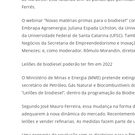
Ferrés.
O webinar “Novas matérias-primas para o biodiesel” co
Embrapa Agroenergia; Juliana Espada Lichston, da Univ
da Universidade Federal de Santa Catarina (UFSC). Tam
Negócios da Secretaria de Empreendedorismo e Inovação,
Menezes; e, como moderador, Rômulo Morandin, diretor
Leilões de biodiesel poderão ter fim em 2022
O Ministério de Minas e Energia (MME) pretende extingui
secretário de Petróleo, Gás Natural e Biocombustíveis 
“Leilões de biodiesel”, dentro da programação da Biodi
Segundo José Mauro Ferreira, essa mudança na forma d
adequarem à nova dinâmica do mercado. Recentemente, 
leilões e vender refinarias. As medidas fazem parte d
Uma proposta de resolução com as diretrizes para o fim 