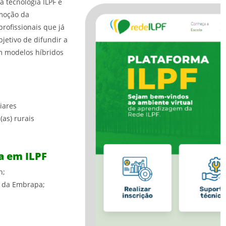
a tecnologia ILPF e
omoção da
profissionais que já
jetivo de difundir a
m modelos híbridos
liares
(as) rurais
a em ILPF
h;
o da Embrapa;