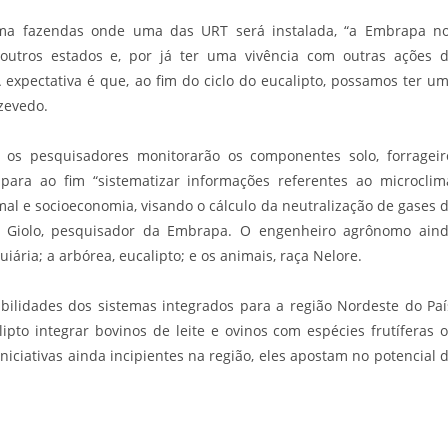
 uma fazendas onde uma das URT será instalada, “a Embrapa n
outros estados e, por já ter uma vivência com outras ações 
expectativa é que, ao fim do ciclo do eucalipto, possamos ter u
Azevedo.
os pesquisadores monitorarão os componentes solo, forrageir
para ao fim “sistematizar informações referentes ao microclim
al e socioeconomia, visando o cálculo da neutralização de gases 
to Giolo, pesquisador da Embrapa. O engenheiro agrônomo ain
ria; a arbórea, eucalipto; e os animais, raça Nelore.
ibilidades dos sistemas integrados para a região Nordeste do Paí
pto integrar bovinos de leite e ovinos com espécies frutíferas 
iciativas ainda incipientes na região, eles apostam no potencial 