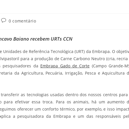
0 comentário
ôncavo Baiano recebem URTs CCN
de Unidades de Referência Tecnológica (URT) da Embrapa. O objeti
lvipastoril para a produção de Carne Carbono Neutro (cria, recria
Os pesquisadores da
Embrapa Gado de Corte
(Campo Grande-M
aria da Agricultura, Pecuária, Irrigação, Pesca e Aquicultura 
ransferir as tecnologias usadas dentro dos nossos centros para
do para efetivar essa troca. Para os animais, há um aumento 
seguimos oferecer um conforto térmico, por exemplo, e isso impac
explica a pesquisadora da Embrapa e um das responsáveis pe