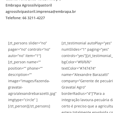
Embrapa Agrossilvipastoril
agrossilvipastoril.imprensa@embrapa.br
Telefone: 66 3211-4227
[zt_persons slider=”no”
[zt_testimonial autoPlay=”yes”
pager=”no” controls=”no”
numSlides=”1″ paging=”yes”
auto=”no” item=”1″]
controls=”yes”][zt_testimonial
[zt_person name=””
bgColor=”#f6f6f6″
position=”” phone=””
textColor=”#747474″
description=””
name=”Alexandre Barazatti”
image=”images/fazenda-
company=”Gerente de pecuári
gravatai-
Gravataí Agro”
agro/alexandrebarazetti.jpg”
borderRadius=”4″]”Para a
imgtype=”circle” ]
integração lavoura-pecuária d
[/zt_person][/zt_persons]
certo é preciso que a agricult
esteja totalmente envolvida c