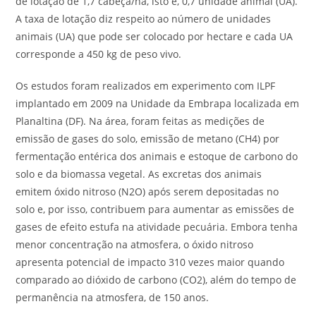
de lotação de 1,7 cabeça/ha, isto é, 0,7 unidade animal (UA).
A taxa de lotação diz respeito ao número de unidades
animais (UA) que pode ser colocado por hectare e cada UA
corresponde a 450 kg de peso vivo.
Os estudos foram realizados em experimento com ILPF
implantado em 2009 na Unidade da Embrapa localizada em
Planaltina (DF). Na área, foram feitas as medições de
emissão de gases do solo, emissão de metano (CH4) por
fermentação entérica dos animais e estoque de carbono do
solo e da biomassa vegetal. As excretas dos animais
emitem óxido nitroso (N2O) após serem depositadas no
solo e, por isso, contribuem para aumentar as emissões de
gases de efeito estufa na atividade pecuária. Embora tenha
menor concentração na atmosfera, o óxido nitroso
apresenta potencial de impacto 310 vezes maior quando
comparado ao dióxido de carbono (CO2), além do tempo de
permanência na atmosfera, de 150 anos.