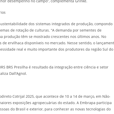
melhor desempenho no campo”, complementa Grinke.
rios
sustentabilidade dos sistemas integrados de produção, compondo
istemas de rotação de culturas. “A demanda por sementes de
sua produção têm se mostrado crescentes nos últimos anos. No
s de ervilhaca disponíveis no mercado. Nesse sentido, o lançamen
ssidade real e muito importante dos produtores da região Sul do
S BRS Presilha é resultado da integração entre ciência e setor
liza Dall’Agnol.
odireto Cotrijal 2025, que acontece de 10 a 14 de março, em Não-
aiores exposições agropecuárias do estado. A Embrapa participa
soas do Brasil e exterior, para conhecer as novas tecnologias do