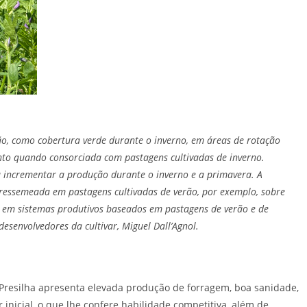
ão, como cobertura verde durante o inverno, em áreas de rotação
to quando consorciada com pastagens cultivadas de inverno.
 incrementar a produção durante o inverno e a primavera. A
bressemeada em pastagens cultivadas de verão, por exemplo, sobre
o em sistemas produtivos baseados em pastagens de verão e de
esenvolvedores da cultivar, Miguel Dall’Agnol.
 Presilha apresenta elevada produção de forragem, boa sanidade,
r inicial, o que lhe confere habilidade competitiva, além de